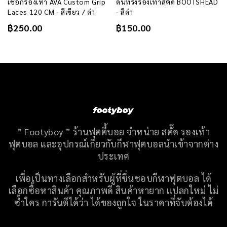
ด
เชือกรองเท้า AVA Custom Grip
ดันทรงรองเท้าสตั๊ด BOOTSHEAD
Laces 120 CM - สีเขียว / ดำ
- สีดำ
฿
250.00
฿
150.00
” Footyboy ” ร้านฟุตตี้บอย จำหน่าย สตั๊ด รองเท้า
ฟุตบอล และอุปกรณ์เกี่ยวกับกีฬาฟุตบอลนำเข้าจากต่าง
ประเทศ
เพื่อเป็นทางเลือกสำหรับผู้ที่ชื่นชอบกีฬาฟุตบอล ได้
เลือกซื้อหาสินค้า คุณภาพดี สินค้าหายาก แปลกใหม่ ไม่
ซ้ำใคร กา
รันตีได้ว่า ได้ของถูกใจ ในราคาที่จับต้องได้